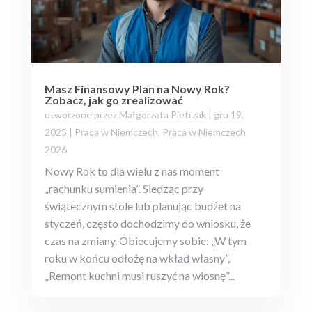
Masz Finansowy Plan na Nowy Rok?
Zobacz, jak go zrealizować
utworzone przez
Małgorzata Pietrzak
|
gru 19,
2025
|
Praca w Niemczech
,
Praca w Niemczech
2026
Nowy Rok to dla wielu z nas moment
„rachunku sumienia”. Siedząc przy
świątecznym stole lub planując budżet na
styczeń, często dochodzimy do wniosku, że
czas na zmiany. Obiecujemy sobie: „W tym
roku w końcu odłożę na wkład własny”,
„Remont kuchni musi ruszyć na wiosnę”...