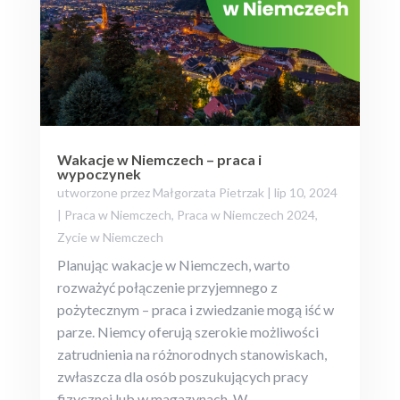
Wakacje w Niemczech – praca i
wypoczynek
utworzone przez
Małgorzata Pietrzak
|
lip 10, 2024
|
Praca w Niemczech
,
Praca w Niemczech 2024
,
Zycie w Niemczech
Planując wakacje w Niemczech, warto
rozważyć połączenie przyjemnego z
pożytecznym – praca i zwiedzanie mogą iść w
parze. Niemcy oferują szerokie możliwości
zatrudnienia na różnorodnych stanowiskach,
zwłaszcza dla osób poszukujących pracy
fizycznej lub w magazynach. W...