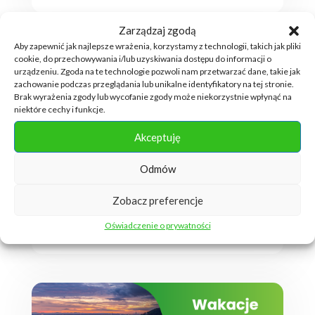
Zarządzaj zgodą
Aby zapewnić jak najlepsze wrażenia, korzystamy z technologii, takich jak pliki
cookie, do przechowywania i/lub uzyskiwania dostępu do informacji o
Korzyści pracy z REMAX – Twój pewny
partner w zatrudnieniu w Niemczech
urządzeniu. Zgoda na te technologie pozwoli nam przetwarzać dane, takie jak
zachowanie podczas przeglądania lub unikalne identyfikatory na tej stronie.
utworzone przez
Małgorzata Pietrzak
|
paź 9, 2024
Brak wyrażenia zgody lub wycofanie zgody może niekorzystnie wpłynąć na
|
Praca w Niemczech
,
Praca w Niemczech 2024
niektóre cechy i funkcje.
Korzyści pracy z REMAX – Twój pewny
Akceptuję
partner w zatrudnieniu w Niemczech W
dzisiejszych czasach coraz więcej Polaków
Odmów
decyduje się na podjęcie pracy za granicą,
szukając lepszych zarobków, nowych
Zobacz preferencje
doświadczeń zawodowych i możliwości
Oświadczenie o prywatności
rozwoju. Niemcy, jako nasz najbliższy...