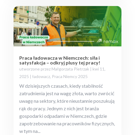
Praca ładowacza w Niemczech: siła i
satysfakcja – odkryj plusy tej pracy!
utworzone przez
Małgorzata Pietrzak
|
kwi 11,
2025
|
ładowacz
,
Praca Niemcy 2025
W dzisiejszych czasach, kiedy stabilność
zatrudnienia jest na wagę złota, warto zwrócić
uwagę na sektory, które nieustannie poszukują
rąk do pracy. Jednym z nich jest branża
gospodarki odpadami w Niemczech, gdzie
zapotrzebowanie na pracowników fizycznych,
w tym na...