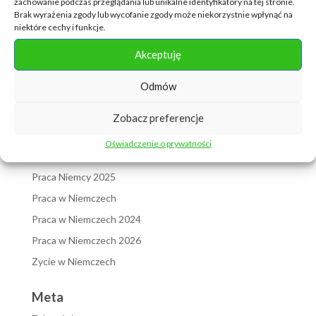
zachowanie podczas przeglądania lub unikalne identyfikatory na tej stronie.
październik 2022
Brak wyrażenia zgody lub wycofanie zgody może niekorzystnie wpłynąć na
niektóre cechy i funkcje.
Kategorie
Akceptuję
Bez kategorii
Odmów
język niemiecki
ładowacz
Zobacz preferencje
Niemcy 2022
Oświadczenie o prywatności
Polska a Niemcy
Praca Niemcy 2025
Praca w Niemczech
Praca w Niemczech 2024
Praca w Niemczech 2026
Zycie w Niemczech
Meta