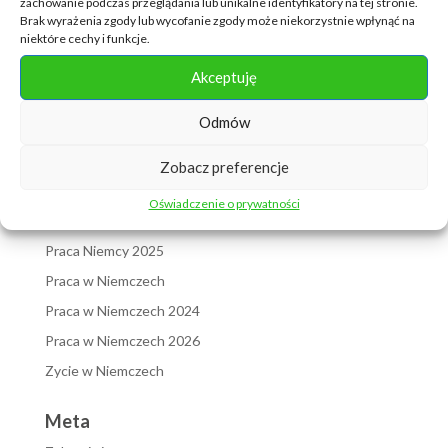
zachowanie podczas przeglądania lub unikalne identyfikatory na tej stronie.
październik 2022
Brak wyrażenia zgody lub wycofanie zgody może niekorzystnie wpłynąć na
niektóre cechy i funkcje.
Kategorie
Akceptuję
Bez kategorii
Odmów
język niemiecki
ładowacz
Zobacz preferencje
Niemcy 2022
Oświadczenie o prywatności
Polska a Niemcy
Praca Niemcy 2025
Praca w Niemczech
Praca w Niemczech 2024
Praca w Niemczech 2026
Zycie w Niemczech
Meta