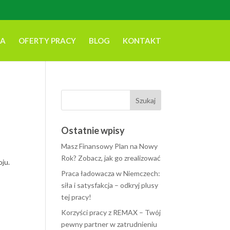
NA
OFERTY PRACY
BLOG
KONTAKT
Ostatnie wpisy
Masz Finansowy Plan na Nowy
Rok? Zobacz, jak go zrealizować
oju.
Praca ładowacza w Niemczech:
siła i satysfakcja – odkryj plusy
tej pracy!
Korzyści pracy z REMAX – Twój
pewny partner w zatrudnieniu