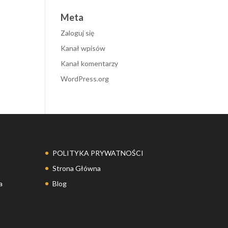
Meta
Zaloguj się
Kanał wpisów
Kanał komentarzy
WordPress.org
POLITYKA PRYWATNOŚCI
Strona Główna
a
Blog