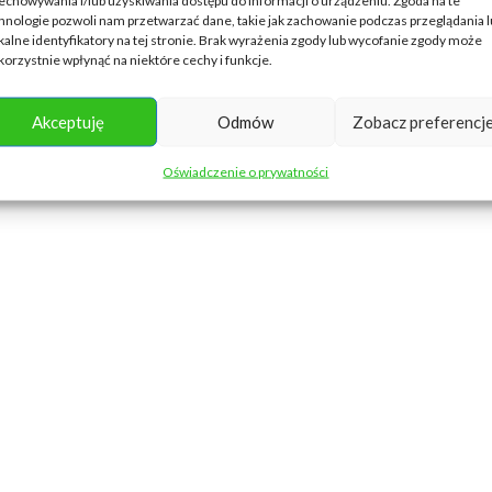
hnologie pozwoli nam przetwarzać dane, takie jak zachowanie podczas przeglądania 
kalne identyfikatory na tej stronie. Brak wyrażenia zgody lub wycofanie zgody może
korzystnie wpłynąć na niektóre cechy i funkcje.
Akceptuję
Odmów
Zobacz preferencj
Oświadczenie o prywatności