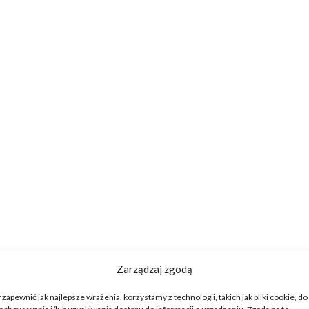
Zarządzaj zgodą
 zapewnić jak najlepsze wrażenia, korzystamy z technologii, takich jak pliki cookie, do
echowywania i/lub uzyskiwania dostępu do informacji o urządzeniu. Zgoda na te