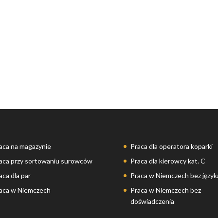
aca na magazynie
Praca dla operatora koparki
aca przy sortowaniu surowców
Praca dla kierowcy kat. C
aca dla par
Praca w Niemczech bez język
aca w Niemczech
Praca w Niemczech bez
doświadczenia